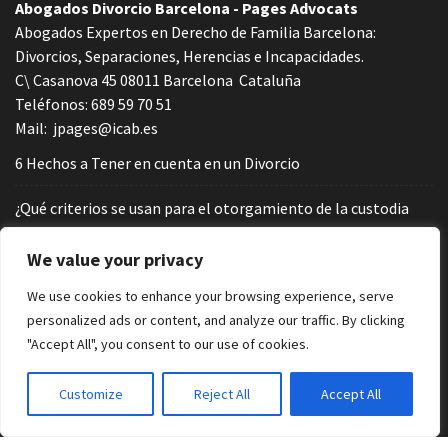
Abogados Divorcio Barcelona - Pages Advocats
Abogados Expertos en Derecho de Familia Barcelona:
Divorcios, Separaciones, Herencias e Incapacidades.
C\ Casanova 45
08011
Barcelona
Cataluña
Teléfonos:
689 59 70 51
Mail:
jpages@icab.es
6 Hechos a Tener en cuenta en un Divorcio
¿Qué criterios se usan para el otorgamiento de la custodia
compartida en España?
We value your privacy
Custodia compartida. ¿Cómo decide el juez cuánto tiempo
We use cookies to enhance your browsing experience, serve
está cada hijo con cada progenitor?
personalized ads or content, and analyze our traffic. By clicking
"Accept All", you consent to our use of cookies.
¿Cómo reparten gastos los padres en régimen de custodia
compartida? Ejemplos prácticos
Customize
Reject All
Accept All
¿Cómo funciona la ley de custodia compartida en España?