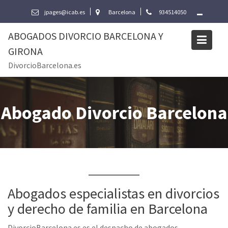
Skip
jpages@icab.es
Barcelona
934514050
to
content
ABOGADOS DIVORCIO BARCELONA Y
GIRONA
DivorcioBarcelona.es
Abogado Divorcio Barcelona
Abogados especialistas en divorcios
y derecho de familia en Barcelona
DivorcioBarcelona.es es el despacho de abogados