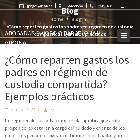
Skip
jpages@icab.es
Barcelona
934514050
Blog
to
content
Home
Blog
¿Cómo reparten gastos los padres en régimen de custodia
ABOGADOS DIVORCIO BARCELONA Y
compartida? Ejemplos prácticos
GIRONA
DivorcioBarcelona.es
¿Cómo reparten gastos los
padres en régimen de
custodia compartida?
Ejemplos prácticos
marzo 14, 2023
legalf
Un régimen de custodia compartida significa que ambos
progenitores estarán a cargo del cuidado y crianza de los
niños. Los pequeños vivirán un tiempo con el padre y un