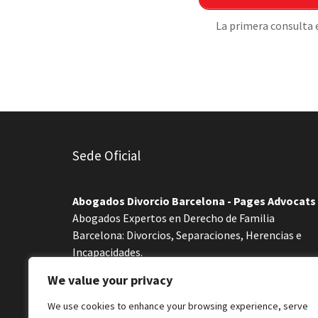
La primera consulta 
Sede Oficial
Abogados Divorcio Barcelona - Pages Advocats
Abogados Expertos en Derecho de Familia
Barcelona: Divorcios, Separaciones, Herencias e
Incapacidades.
C\ Casanova 45
08011
Barcelona
Cataluña
We value your privacy
Teléfonos:
689 59 70 51
Mail:
jpages@icab.es
We use cookies to enhance your browsing experience, serve