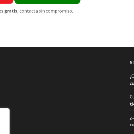
es
gratis
, contacta sin compromiso.
6 
¿Q
c
C
t
¿
c